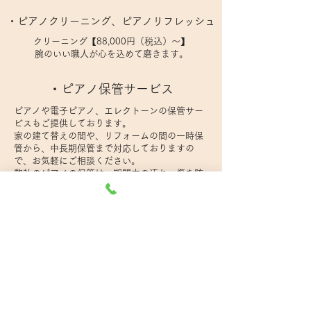
​・ピアノクリーニング、ピアノリフレッシュ
クリーニング【88,000円（税込）～】
腕のいい職人が心を込めて磨きます。
​・ピアノ保管サービス
ピアノや電子ピアノ、エレクトーンの保管サー
ビスもご提供しております。
家の建て替えの間や、リフォームの間の一時保
管から、中長期保管まで対応しておりますの
で、お気軽にご相談ください。
弊社のピアノの保管は、期間中の汚れ、傷を防
ぐことを考え、写真のようなカバー、緩衝材な
どを使用して大切に管理しております。妻土台
と鍵盤まわりは倉庫内作業に対する養生とし
て、段ボールとクッションシートを重ねた緩衝
材を作成し、ピアノを保護しております。
●アップライトピアノ保管 1ヶ月6,600円（税
込）～
【1日わずか 220円（税込）～】