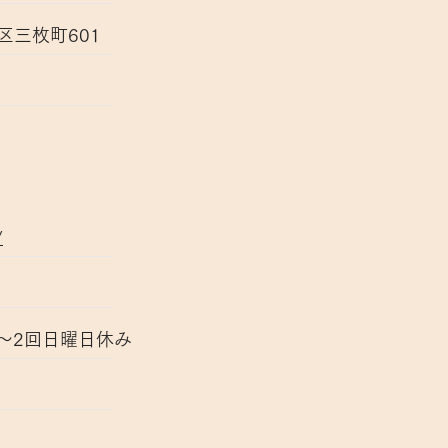
区三枚町601
/
～2回日曜日休み