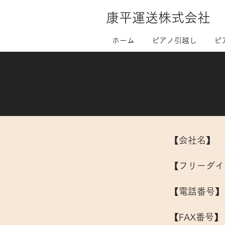
康平運送株式会社
ホーム
ピアノ引越し
ピ
​【会社名】
​【フリーダ
【電話番号】
【FAX番号】